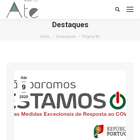
Search:
Destaques
Você está aqui:
Início
Destaques
Página 82
Abr
9
2020