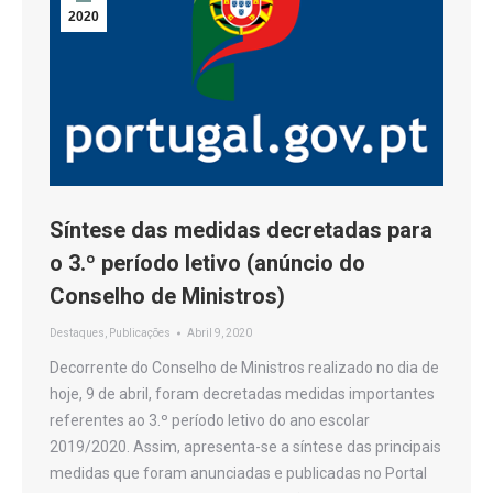
2020
Síntese das medidas decretadas para
o 3.º período letivo (anúncio do
Conselho de Ministros)
Destaques
,
Publicações
Abril 9, 2020
Decorrente do Conselho de Ministros realizado no dia de
hoje, 9 de abril, foram decretadas medidas importantes
referentes ao 3.º período letivo do ano escolar
2019/2020. Assim, apresenta-se a síntese das principais
medidas que foram anunciadas e publicadas no Portal