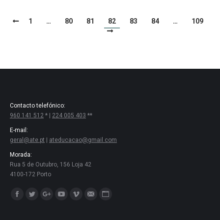
1
…
80
81
82
83
84
…
109
Contacto telefónico:
960 141 512
* |
224 005 403
**
E-mail:
geral@ate.pt
|
ateducacao@gmail.com
Morada:
Rua 5 de Outubro, 156 Loja 42
4100-172 Porto
Encontre-nos em:
Facebook
Twitter
Google+
YouTube
Vimeo
Mail
Website