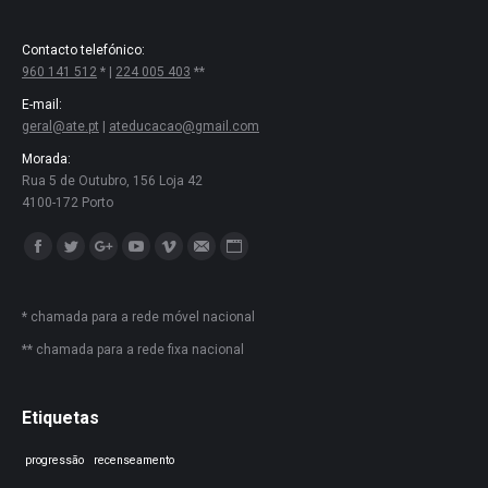
Contacto telefónico:
960 141 512
* |
224 005 403
**
E-mail:
geral@ate.pt
|
ateducacao@gmail.com
Morada:
Rua 5 de Outubro, 156 Loja 42
4100-172 Porto
Encontre-nos em:
Facebook
Twitter
Google+
YouTube
Vimeo
Mail
Website
* chamada para a rede móvel nacional
** chamada para a rede fixa nacional
Etiquetas
progressão
recenseamento