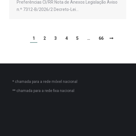
Preferências CI/RR Nota de Anexos Legislação Aviso
n.º 7312-B/2026/2 Decreto-Lei…
1
2
3
4
5
…
66
* chamada para a rede móvel nacional
** chamada para a rede fixa nacional