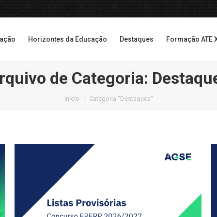
cação
Horizontes da Educação
Destaques
Formação ATE 
cação
Horizontes da Educação
Destaques
Formação ATE 
rquivo de Categoria:
Destaqu
Você está aqui:
Início
Categoria "Destaques"