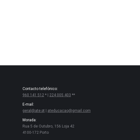
Contacto telefónico:
960 141 512
* |
224 005 403
**
E-mail:
geral@ate.pt
|
ateducacao@gmail.com
Morada:
Rua 5 de Outubro, 156 Loja 42
4100-172 Porto