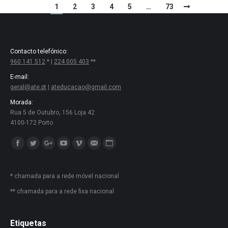
1
2
3
4
5
…
73
Contacto telefónico:
960 141 512
* |
224 005 403
**
E-mail:
geral@ate.pt
|
ateducacao@gmail.com
Morada:
Rua 5 de Outubro, 156 Loja 42
4100-172 Porto
Encontre-nos em:
Facebook
Twitter
Google+
YouTube
Vimeo
Mail
Website
* chamada para a rede móvel nacional
** chamada para a rede fixa nacional
Etiquetas