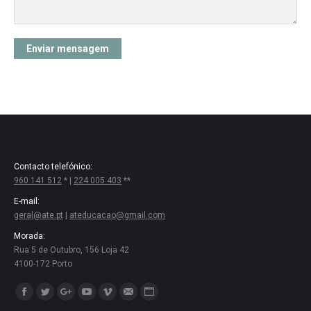
Contacto telefónico:
960 141 512
* |
224 005 403
**
E-mail:
geral@ate.pt
|
ateducacao@gmail.com
Morada:
Rua 5 de Outubro, 156 Loja 42
4100-172 Porto
Encontre-nos em:
Facebook
Twitter
Google+
YouTube
Vimeo
Mail
Website