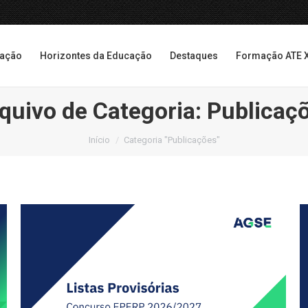
cação
Horizontes da Educação
Destaques
Formação ATE 
cação
Horizontes da Educação
Destaques
Formação ATE 
quivo de Categoria:
Publicaç
Você está aqui:
Início
Categoria "Publicações"