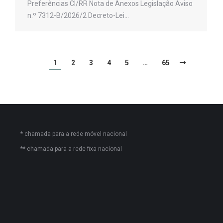
Preferências CI/RR Nota de Anexos Legislação Aviso
n.º 7312-B/2026/2 Decreto-Lei…
1
2
3
4
5
…
65
* chamada para a rede móvel nacional
** chamada para a rede fixa nacional