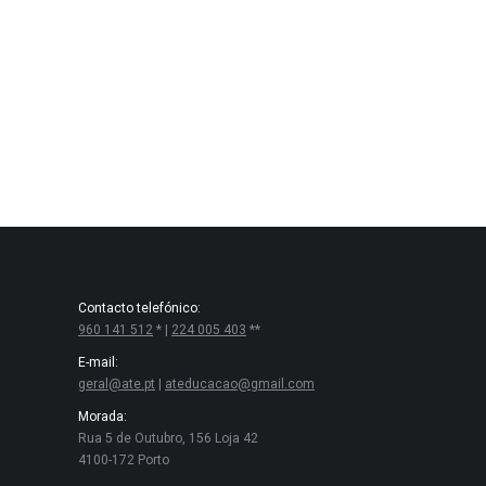
Contacto telefónico:
960 141 512
* |
224 005 403
**
E-mail:
geral@ate.pt
|
ateducacao@gmail.com
Morada:
Rua 5 de Outubro, 156 Loja 42
4100-172 Porto