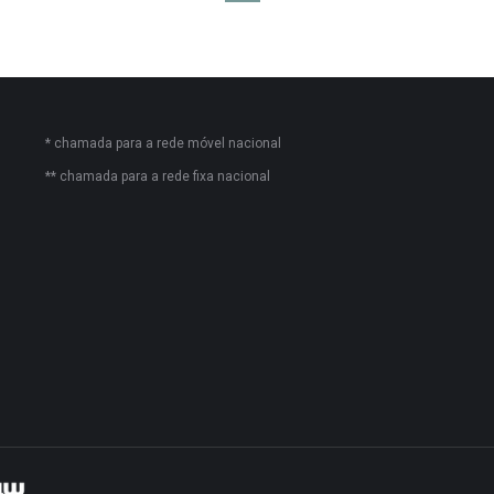
* chamada para a rede móvel nacional
** chamada para a rede fixa nacional