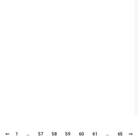
1
…
57
58
59
60
61
…
65