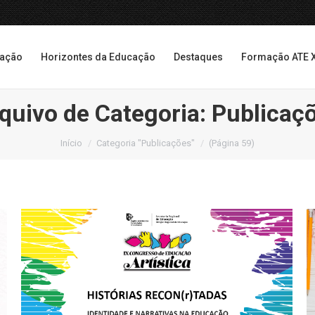
cação
Horizontes da Educação
Destaques
Formação ATE 
cação
Horizontes da Educação
Destaques
Formação ATE 
quivo de Categoria:
Publicaç
Você está aqui:
Início
Categoria "Publicações"
(Página 59)