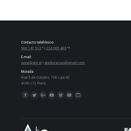
Contacto telefónico:
960 141 512
* |
224 005 403
**
E-mail:
geral@ate.pt
|
ateducacao@gmail.com
Morada:
Rua 5 de Outubro, 156 Loja 42
4100-172 Porto
Encontre-nos em:
Facebook
Twitter
Google+
YouTube
Vimeo
Mail
Website