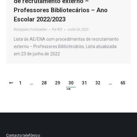
de recrutamento externo –
Professores Bibliotecários – Ano
Escolar 2022/2023
Destaques
,
Publicações
Por
ATE
Junho 24, 2022
Lista de AE/ENA com procedimentos de recrutamento
externo – Professores Bibliotecários. Lista atualizada
em 23 de junho de 2022
1
…
28
29
30
31
32
…
65
Contacto telefónico: