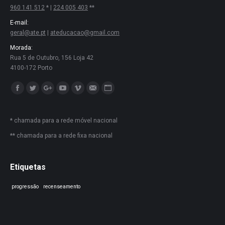
960 141 512
* |
224 005 403
**
E-mail:
geral@ate.pt
|
ateducacao@gmail.com
Morada:
Rua 5 de Outubro, 156 Loja 42
4100-172 Porto
Encontre-nos em:
Facebook
Twitter
Google+
YouTube
Vimeo
Mail
Website
* chamada para a rede móvel nacional
** chamada para a rede fixa nacional
Etiquetas
progressão
recenseamento