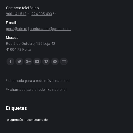
Contacto telefónico:
960 141 512
* |
224 005 403
**
E-mail:
geral@ate.pt
|
ateducacao@gmail.com
Morada:
Rua 5 de Outubro, 156 Loja 42
4100-172 Porto
Encontre-nos em:
Facebook
Twitter
Google+
YouTube
Vimeo
Mail
Website
* chamada para a rede móvel nacional
** chamada para a rede fixa nacional
Etiquetas
progressão
recenseamento