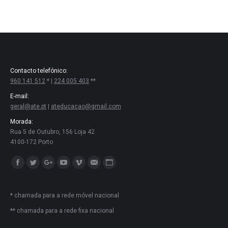
Contacto telefónico:
960 141 512
* |
224 005 403
**
E-mail:
geral@ate.pt
|
ateducacao@gmail.com
Morada:
Rua 5 de Outubro, 156 Loja 42
4100-172 Porto
Encontre-nos em:
Facebook
Twitter
Google+
YouTube
Vimeo
Mail
Website
* chamada para a rede móvel nacional
** chamada para a rede fixa nacional