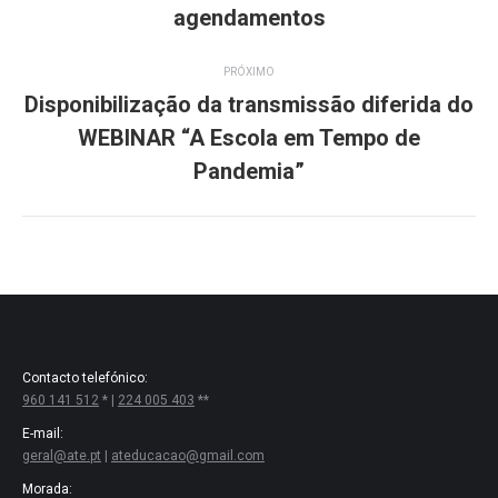
anterior:
agendamentos
PRÓXIMO
Disponibilização da transmissão diferida do
WEBINAR “A Escola em Tempo de
Próximo
post:
Pandemia”
Contacto telefónico:
960 141 512
* |
224 005 403
**
E-mail:
geral@ate.pt
|
ateducacao@gmail.com
Morada: