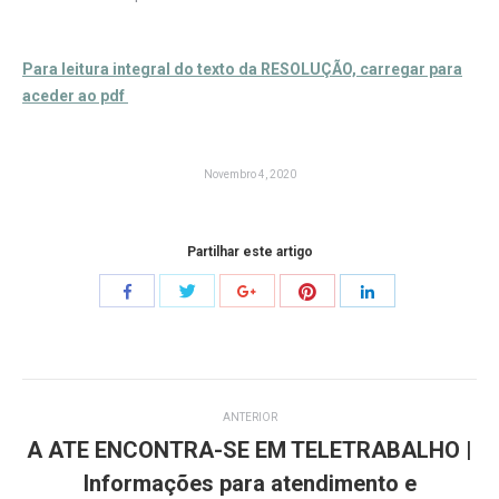
Para leitura integral do texto da RESOLUÇÃO, carregar para
aceder ao pdf
Novembro 4, 2020
Partilhar este artigo
Share
Share
Share
Share
Share
with
with
with
with
with
Twitter
Pinterest
Facebook
Google+
LinkedIn
Navegação
ANTERIOR
de
A ATE ENCONTRA-SE EM TELETRABALHO |
post:
Informações para atendimento e
Post