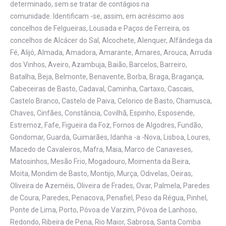
determinado, sem se tratar de contágios na
comunidade. Identificam -se, assim, em acréscimo aos
concelhos de Felgueiras, Lousada e Paços de Ferreira, os
concelhos de Alcácer do Sal, Alcochete, Alenquer, Alfândega da
Fé, Alijó, Almada, Amadora, Amarante, Amares, Arouca, Arruda
dos Vinhos, Aveiro, Azambuja, Baião, Barcelos, Barreiro,
Batalha, Beja, Belmonte, Benavente, Borba, Braga, Bragança,
Cabeceiras de Basto, Cadaval, Caminha, Cartaxo, Cascais,
Castelo Branco, Castelo de Paiva, Celorico de Basto, Chamusca,
Chaves, Cinfães, Constância, Covilhã, Espinho, Esposende,
Estremoz, Fafe, Figueira da Foz, Fornos de Algodres, Fundão,
Gondomar, Guarda, Guimarães, Idanha -a -Nova, Lisboa, Loures,
Macedo de Cavaleiros, Mafra, Maia, Marco de Canaveses,
Matosinhos, Mesão Frio, Mogadouro, Moimenta da Beira,
Moita, Mondim de Basto, Montijo, Murça, Odivelas, Oeiras,
Oliveira de Azeméis, Oliveira de Frades, Ovar, Palmela, Paredes
de Coura, Paredes, Penacova, Penafiel, Peso da Régua, Pinhel,
Ponte de Lima, Porto, Póvoa de Varzim, Póvoa de Lanhoso,
Redondo, Ribeira de Pena, Rio Maior, Sabrosa, Santa Comba