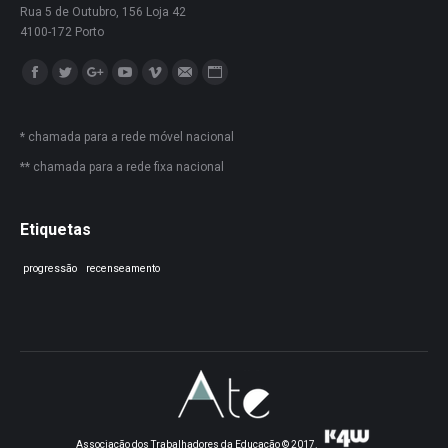
Rua 5 de Outubro, 156 Loja 42
4100-172 Porto
Encontre-nos em:
Facebook
Twitter
Google+
YouTube
Vimeo
Mail
Website
* chamada para a rede móvel nacional
** chamada para a rede fixa nacional
Etiquetas
progressão
recenseamento
Associação dos Trabalhadores da Educação © 2017.