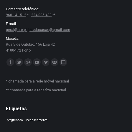
Contacto telefónico:
960 141 512
* |
224 005 403
**
E-mail:
geral@ate.pt
|
ateducacao@gmail.com
Morada:
Rua 5 de Outubro, 156 Loja 42
4100-172 Porto
Encontre-nos em:
Facebook
Twitter
Google+
YouTube
Vimeo
Mail
Website
* chamada para a rede móvel nacional
** chamada para a rede fixa nacional
Etiquetas
progressão
recenseamento