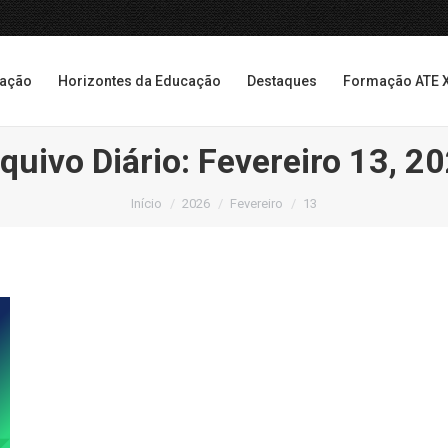
cação
Horizontes da Educação
Destaques
Formação ATE 
cação
Horizontes da Educação
Destaques
Formação ATE 
quivo Diário:
Fevereiro 13, 2
Você está aqui:
Início
2026
Fevereiro
13