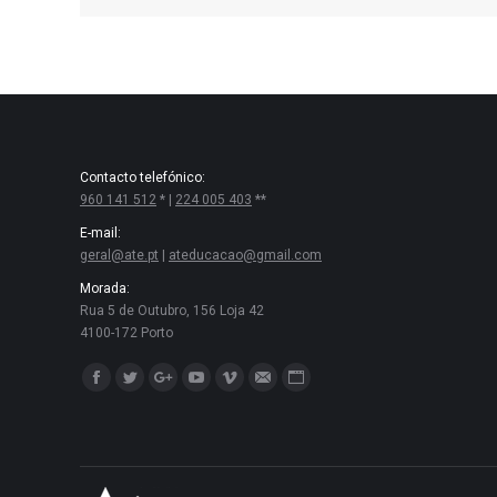
Contacto telefónico:
960 141 512
* |
224 005 403
**
E-mail:
geral@ate.pt
|
ateducacao@gmail.com
Morada:
Rua 5 de Outubro, 156 Loja 42
4100-172 Porto
Encontre-nos em:
Facebook
Twitter
Google+
YouTube
Vimeo
Mail
Website