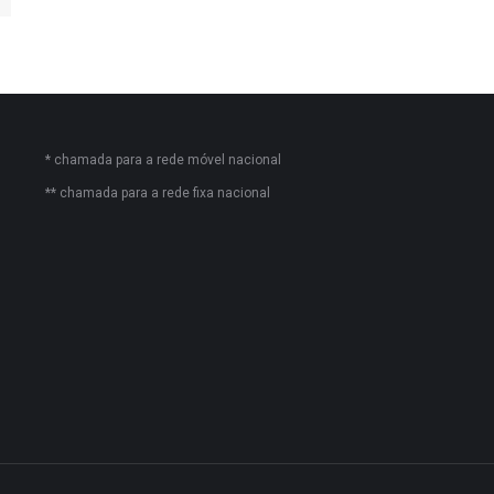
* chamada para a rede móvel nacional
** chamada para a rede fixa nacional