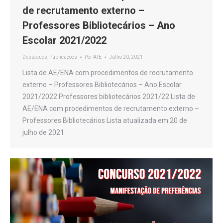
de recrutamento externo –
Professores Bibliotecários – Ano
Escolar 2021/2022
Destaques
,
Publicações
Por
ATE
Julho 20, 2021
Lista de AE/ENA com procedimentos de recrutamento
externo – Professores Bibliotecários – Ano Escolar
2021/2022 Professores bibliotecários 2021/22 Lista de
AE/ENA com procedimentos de recrutamento externo –
Professores Bibliotecários Lista atualizada em 20 de
julho de 2021