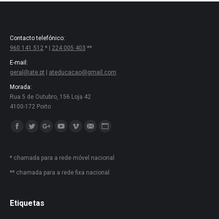
Contacto telefónico:
960 141 512
* |
224 005 403
**
E-mail:
geral@ate.pt
|
ateducacao@gmail.com
Morada:
Rua 5 de Outubro, 156 Loja 42
4100-172 Porto
Encontre-nos em:
Facebook
Twitter
Google+
YouTube
Vimeo
Mail
Website
* chamada para a rede móvel nacional
** chamada para a rede fixa nacional
Etiquetas