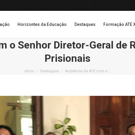
cação
Horizontes da Educação
Destaques
Formação ATE 
cação
Horizontes da Educação
Destaques
Formação ATE 
m o Senhor Diretor-Geral de R
Prisionais
Você está aqui:
Início
Destaques
Audiência da ATE com o…