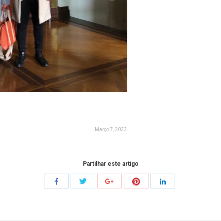
Março 7, 2023
Partilhar este artigo
Share
Share
Share
Share
Share
with
with
with
with
with
Twitter
Pinterest
Facebook
Google+
LinkedIn