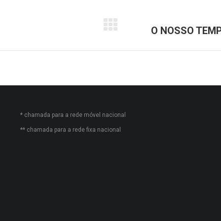
O NOSSO TEMP
Próximo
post:
* chamada para a rede móvel nacional
** chamada para a rede fixa nacional