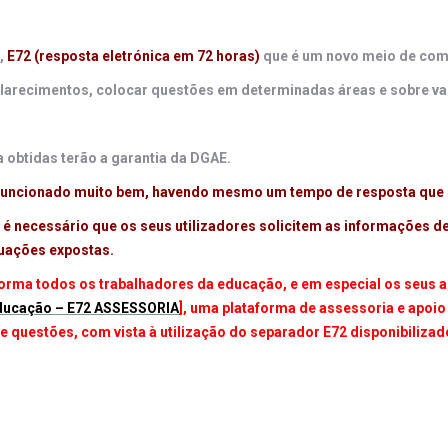
,
E72 (resposta eletrónica em 72 horas)
que é um novo meio de comu
clarecimentos, colocar questões em determinadas áreas e sobre va
 obtidas terão a garantia da DGAE.
m funcionado muito bem, havendo mesmo um tempo de resposta que 
 é necessário que os seus utilizadores solicitem as informações 
tuações expostas.
rma todos os trabalhadores da educação, e em especial os seus as
ducação – E72 ASSESSORIA
], uma plataforma de assessoria e apoi
questões, com vista à utilização do separador E72 disponibilizad