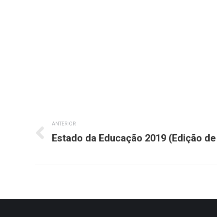
Navegação
de
ANTERIOR
Estado da Educação 2019 (Edição de
Post
post:
anterior: