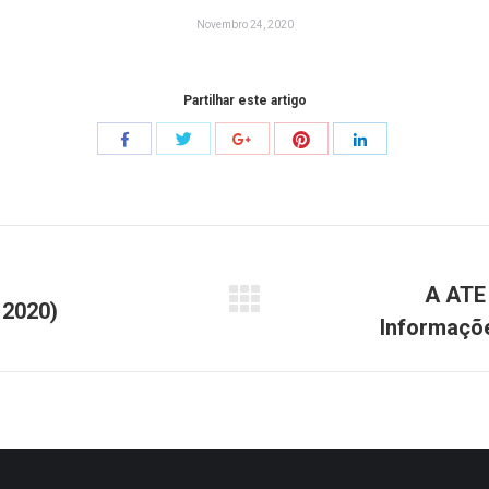
Novembro 24, 2020
Partilhar este artigo
Share
Share
Share
Share
Share
with
with
with
with
with
Twitter
Pinterest
Facebook
Google+
LinkedIn
A ATE
 2020)
Próximo
Informaçõ
post: