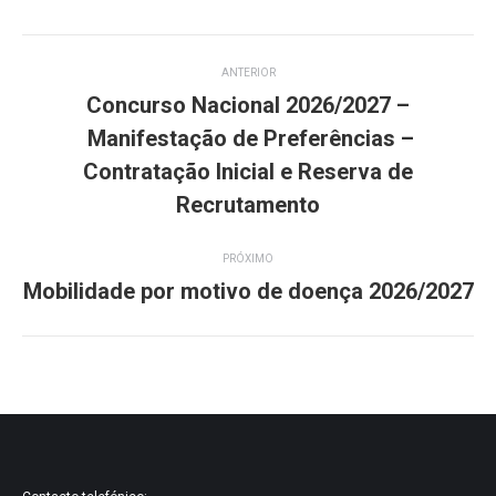
Twitter
Pinterest
Facebook
Google+
LinkedIn
Navegação
ANTERIOR
de
Concurso Nacional 2026/2027 –
post:
Manifestação de Preferências –
Post
Contratação Inicial e Reserva de
anterior:
Recrutamento
PRÓXIMO
Mobilidade por motivo de doença 2026/2027
Próximo
post: