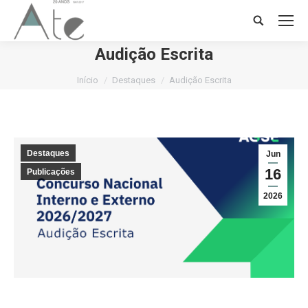
Search:
Audição Escrita
Você está aqui:
Início
Destaques
Audição Escrita
Destaques
Jun
16
Publicações
2026