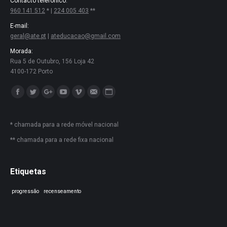
Contacto telefónico:
960 141 512
* |
224 005 403
**
E-mail:
geral@ate.pt
|
ateducacao@gmail.com
Morada:
Rua 5 de Outubro, 156 Loja 42
4100-172 Porto
Encontre-nos em:
Facebook
Twitter
Google+
YouTube
Vimeo
Mail
Website
* chamada para a rede móvel nacional
** chamada para a rede fixa nacional
Etiquetas
progressão
recenseamento