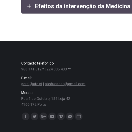
Efeitos da intervenção da Medicina
Contacto telefónico:
960 141 512
* |
224 005 403
**
E-mail:
geral@ate.pt
|
ateducacao@gmail.com
Morada:
Rua 5 de Outubro, 156 Loja 42
4100-172 Porto
Encontre-nos em:
Facebook
Twitter
Google+
YouTube
Vimeo
Mail
Website