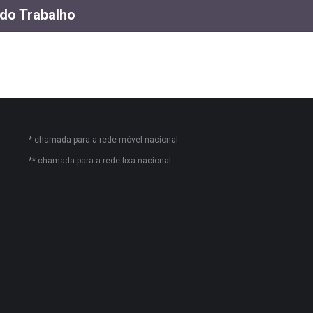
 do Trabalho
* chamada para a rede móvel nacional
** chamada para a rede fixa nacional